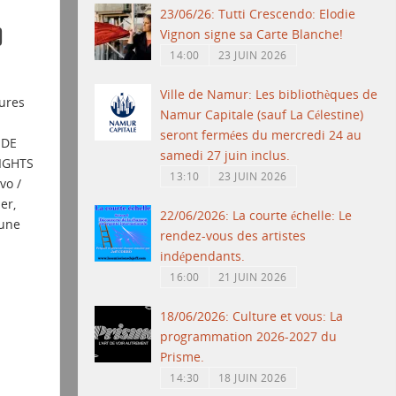
23/06/26: Tutti Crescendo: Elodie
)
Vignon signe sa Carte Blanche!
14:00
23 JUIN 2026
Ville de Namur: Les bibliothèques de
ures
Namur Capitale (sauf La Célestine)
seront fermées du mercredi 24 au
 DE
samedi 27 juin inclus.
IGHTS
13:10
23 JUIN 2026
vo /
er,
22/06/2026: La courte échelle: Le
eune
rendez-vous des artistes
indépendants.
16:00
21 JUIN 2026
18/06/2026: Culture et vous: La
programmation 2026-2027 du
Prisme.
14:30
18 JUIN 2026