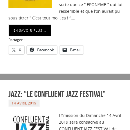
sorte que ce ” EPONYME ” qui lui
ressemble et que l’on aurait pu
sous titrer ” C’est tout moi , ça ! “.…
EN SAVOIR PLUS …
Partager :
X
Facebook
E-mail
Jazz: “Le confluent Jazz Festival”
14 AVRIL 2019
L’émission du Dimanche 14 Avril
2019 sera consacrée au
CONFLUENT JAZZ FESTIVAL de