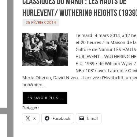
Classiques du mardi : Les hauts de
Hurlevent/ Wuthering Heights (1939
26 FÉVRIER 2014
Le mardi 4 mars 2014, à 12 he
et 20 heures à la Maison de la
Culture de Namur LES HAUTS
HURLEVENT – WUTHERING HE
E-U, 1939 / de William Wyler / 
NB / 103’ / avec Laurence Olivi
Merle Oberon, David Niven… L’arrivée d’Heathcliff, un j
bohémien…
EN SAVOIR PLUS …
Partager :
X
Facebook
E-mail