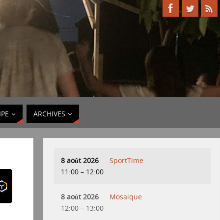
IPE
ARCHIVES
8 août 2026
SportTime
11:00
–
12:00
8 août 2026
Mosaique
12:00
–
13:00