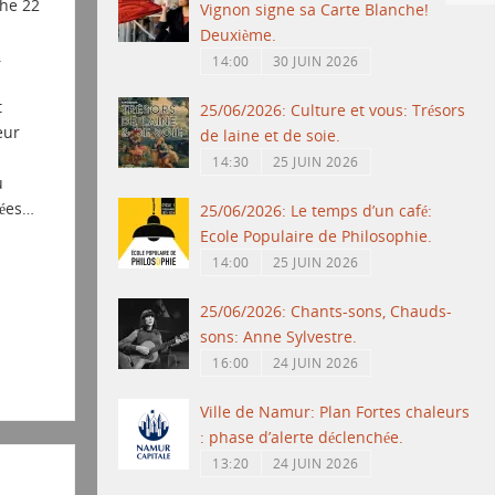
he 22
Vignon signe sa Carte Blanche!
n
Deuxième.
.
14:00
30 JUIN 2026
t
25/06/2026: Culture et vous: Trésors
eur
de laine et de soie.
14:30
25 JUIN 2026
u
nées…
25/06/2026: Le temps d’un café:
Ecole Populaire de Philosophie.
14:00
25 JUIN 2026
25/06/2026: Chants-sons, Chauds-
sons: Anne Sylvestre.
16:00
24 JUIN 2026
Ville de Namur: Plan Fortes chaleurs
: phase d’alerte déclenchée.
13:20
24 JUIN 2026