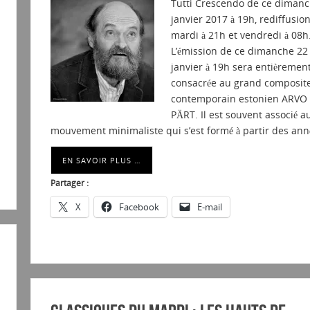
Tutti Crescendo de ce dimanc
janvier 2017 à 19h, rediffusio
mardi à 21h et vendredi à 08h
L’émission de ce dimanche 22
janvier à 19h sera entièremen
consacrée au grand composit
contemporain estonien ARVO
PÄRT. Il est souvent associé a
mouvement minimaliste qui s’est formé à partir des an
EN SAVOIR PLUS …
Partager :
X
Facebook
E-mail