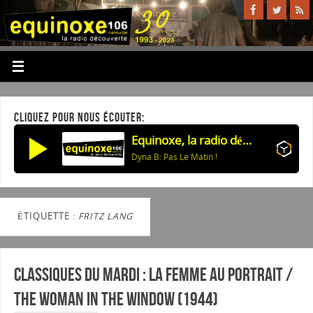
CLIQUEZ POUR NOUS ÉCOUTER:
Equinoxe, la radio découverte
Dyna B: Pas Le Matin !
ÉTIQUETTE :
FRITZ LANG
Classiques du mardi : La femme au portrait /
The woman in the window (1944)