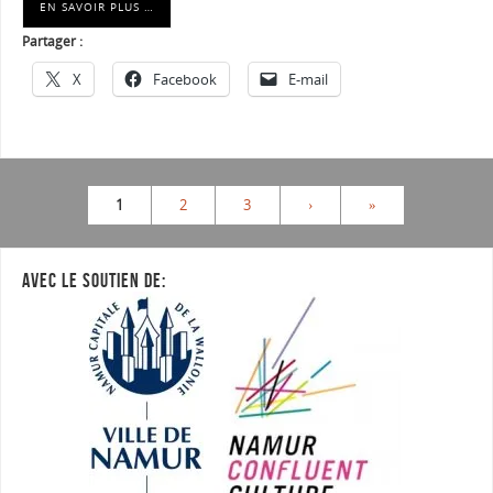
EN SAVOIR PLUS …
Partager :
X
Facebook
E-mail
1
2
3
›
»
AVEC LE SOUTIEN DE: