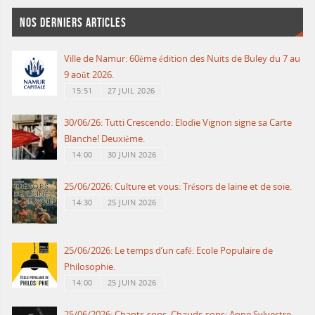
NOS DERNIERS ARTICLES
Ville de Namur: 60ème édition des Nuits de Buley du 7 au
9 août 2026.
15:51
27 JUIL 2026
30/06/26: Tutti Crescendo: Elodie Vignon signe sa Carte
Blanche! Deuxième.
14:00
30 JUIN 2026
25/06/2026: Culture et vous: Trésors de laine et de soie.
14:30
25 JUIN 2026
25/06/2026: Le temps d’un café: Ecole Populaire de
Philosophie.
14:00
25 JUIN 2026
25/06/2026: Chants-sons, Chauds-sons: Anne Sylvestre.