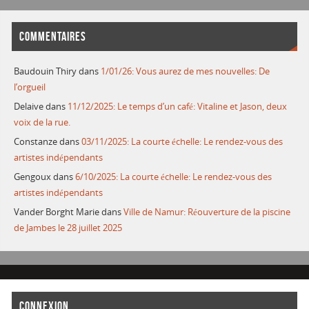
COMMENTAIRES
Baudouin Thiry
dans
1/01/26: Vous aurez de mes nouvelles: De
l’orgueil
Delaive
dans
11/12/2025: Le temps d’un café: Vitaline et Jason, deux
voix de la rue.
Constanze
dans
03/11/2025: La courte échelle: Le rendez-vous des
artistes indépendants
Gengoux
dans
6/10/2025: La courte échelle: Le rendez-vous des
artistes indépendants
Vander Borght Marie
dans
Ville de Namur: Réouverture de la piscine
de Jambes le 28 juillet 2025
CONNEXION