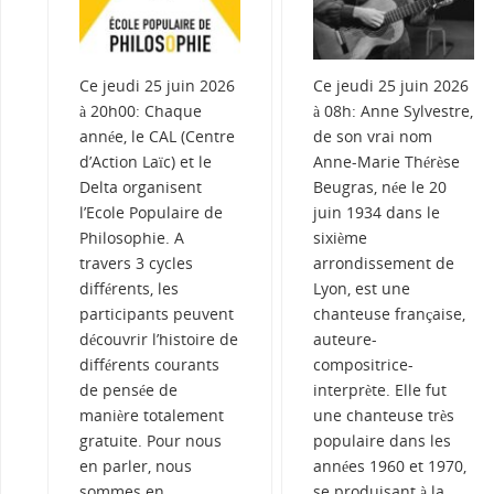
Ce jeudi 25 juin 2026
Ce jeudi 25 juin 2026
à 20h00: Chaque
à 08h: Anne Sylvestre,
année, le CAL (Centre
de son vrai nom
d’Action Laïc) et le
Anne-Marie Thérèse
Delta organisent
Beugras, née le 20
l’Ecole Populaire de
juin 1934 dans le
Philosophie. A
sixième
travers 3 cycles
arrondissement de
différents, les
Lyon, est une
participants peuvent
chanteuse française,
découvrir l’histoire de
auteure-
différents courants
compositrice-
de pensée de
interprète. Elle fut
manière totalement
une chanteuse très
gratuite. Pour nous
populaire dans les
en parler, nous
années 1960 et 1970,
sommes en
se produisant à la