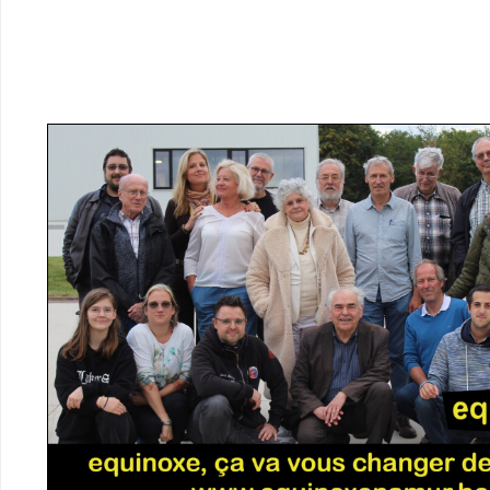
Nicole R.
Joséphine