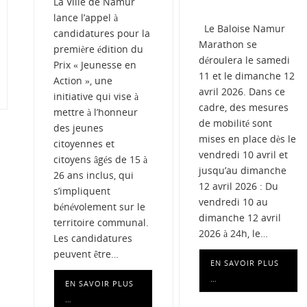
La Ville de Namur
lance l’appel à
Le Baloise Namur
candidatures pour la
Marathon se
première édition du
déroulera le samedi
Prix « Jeunesse en
11 et le dimanche 12
Action », une
avril 2026. Dans ce
initiative qui vise à
cadre, des mesures
mettre à l’honneur
de mobilité sont
des jeunes
mises en place dès le
citoyennes et
vendredi 10 avril et
citoyens âgés de 15 à
jusqu’au dimanche
26 ans inclus, qui
12 avril 2026 : Du
s’impliquent
vendredi 10 au
bénévolement sur le
dimanche 12 avril
territoire communal.
2026 à 24h, le…
Les candidatures
peuvent être…
EN SAVOIR PLUS
…
EN SAVOIR PLUS
…