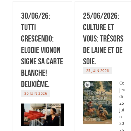
30/06/26:
25/06/2026:
Tutti
Culture et
Crescendo:
vous: Trésors
Elodie Vignon
de laine et de
signe sa Carte
soie.
Blanche!
25 JUIN 2026
Deuxième.
Ce
jeu
30 JUIN 2026
di
25
jui
n
20
26