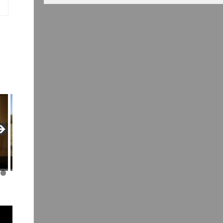
Christophe G.
Nicole B.
Richard
3
6