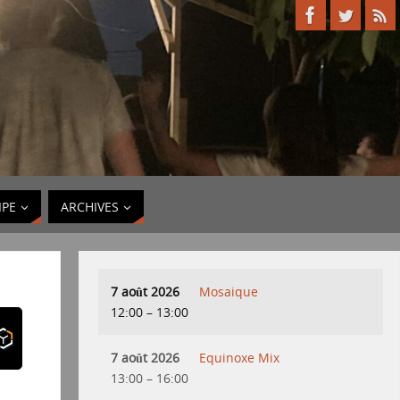
IPE
ARCHIVES
7 août 2026
Mosaique
12:00
–
13:00
7 août 2026
Equinoxe Mix
13:00
–
16:00