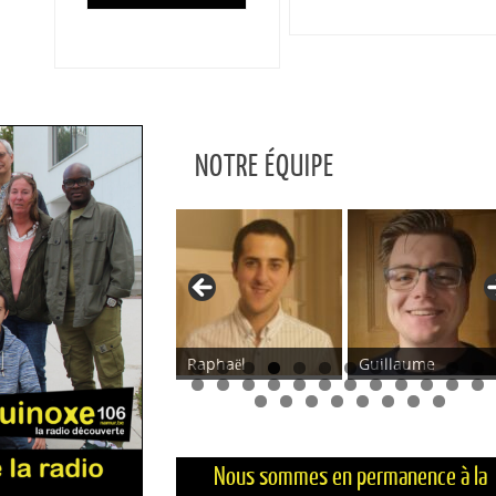
NOTRE ÉQUIPE
Raphaël
Guillaume
Laetitia
0
1
2
4
5
6
7
8
9
0
1
2
3
4
5
7
8
9
0
1
2
3
4
Nous sommes en permanence à la