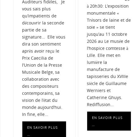
Auditeurs fidèles, Je
à 20h30: L’exposition
vous sais plus
monumentale «
qu’impatients de
Trésors de laine et de
découvrir la seconde
soie » se tient
partie de sa
jusqu’au 11 octobre
signature… Elle vous
2026 au Le musée de
dira son sentiment
l’hospice comtesse à
après avoir reçu le
Lille. Elle met en
Prix Caecilia de
lumière la
l’Union de la Presse
manufacture de
Musicale Belge, sa
tapisseries du XVIIIe
collaboration avec
siècle de Guillaume
des compositeurs
Werniers et
contemporains, sa
Catherine Ghuys.
vision de l’état du
Rediffusion…
monde aujourd’hui.
In fine, elle…
EN SAVOIR PLUS
…
EN SAVOIR PLUS
…