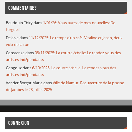
COMMENTAIRES
Baudouin Thiry
dans
1/01/26: Vous aurez de mes nouvelles: De
l’orgueil
Delaive
dans
11/12/2025: Le temps d’un café: Vitaline et Jason, deux
voix de la rue.
Constanze
dans
03/11/2025: La courte échelle: Le rendez-vous des
artistes indépendants
Gengoux
dans
6/10/2025: La courte échelle: Le rendez-vous des
artistes indépendants
Vander Borght Marie
dans
Ville de Namur: Réouverture de la piscine
de Jambes le 28 juillet 2025
CONNEXION