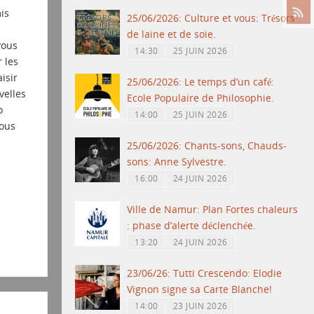
is
25/06/2026: Culture et vous: Trésors
de laine et de soie.
vous
14:30
25 JUIN 2026
 les
isir
25/06/2026: Le temps d’un café:
velles
Ecole Populaire de Philosophie.
o
14:00
25 JUIN 2026
vous
25/06/2026: Chants-sons, Chauds-
sons: Anne Sylvestre.
16:00
24 JUIN 2026
Ville de Namur: Plan Fortes chaleurs
: phase d’alerte déclenchée.
13:20
24 JUIN 2026
23/06/26: Tutti Crescendo: Elodie
Vignon signe sa Carte Blanche!
14:00
23 JUIN 2026