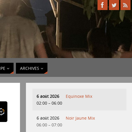
IPE
ARCHIVES
6 août 2026
Equinoxe Mix
02:00
–
06:00
6 août 2026
Noir Jaune Mix
06:00
–
07:00