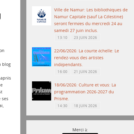
Ville de Namur: Les bibliothèques de
u
Namur Capitale (sauf La Célestine)
seront fermées du mercredi 24 au
samedi 27 juin inclus.
13:10
23 JUIN 2026
ion
22/06/2026: La courte échelle: Le
rendez-vous des artistes
n blog
indépendants.
16:00
21 JUIN 2026
 après
ue
18/06/2026: Culture et vous: La
st
programmation 2026-2027 du
e ses
Prisme.
i,
14:30
18 JUIN 2026
Merci à: