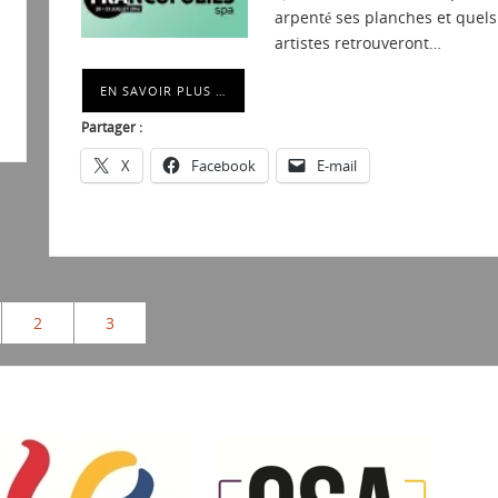
arpenté ses planches et quels
artistes retrouveront…
EN SAVOIR PLUS …
Partager :
X
Facebook
E-mail
2
3