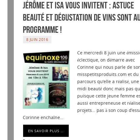
Jérôme et Isa vous invitent : Astuce
Beauté et Dégustation de vins sont a
programme !
8 JUIN 2016
Ce mercredi 8 juin une émiss
éclectique, on démarre avec
Corinne qui nous parle de so
misspetitsproduits.com et du
parcours qu’elle a réalisé, une
midi beauté donc mais pas q
puisque cette jeune femme e
aussi entrepreneuse et réalis
projets… pas à son coup d’essa
Corinne enchaîne…
EN SAVOIR PLUS …