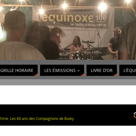
GRILLE HORAIRE
LES ÉMISSIONS
LIVRE D’OR
L’ÉQU
frérie: Les 60 ans des Compagnons de Buley