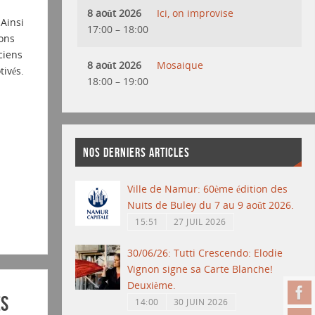
8 août 2026
Ici, on improvise
 Ainsi
17:00
–
18:00
ons
ciens
8 août 2026
Mosaique
tivés.
18:00
–
19:00
NOS DERNIERS ARTICLES
Ville de Namur: 60ème édition des
Nuits de Buley du 7 au 9 août 2026.
15:51
27 JUIL 2026
30/06/26: Tutti Crescendo: Elodie
Vignon signe sa Carte Blanche!
Deuxième.
es
14:00
30 JUIN 2026