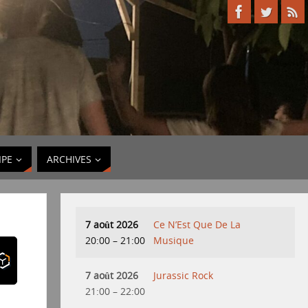
IPE
ARCHIVES
7 août 2026
Ce N’Est Que De La
20:00
–
21:00
Musique
7 août 2026
Jurassic Rock
21:00
–
22:00