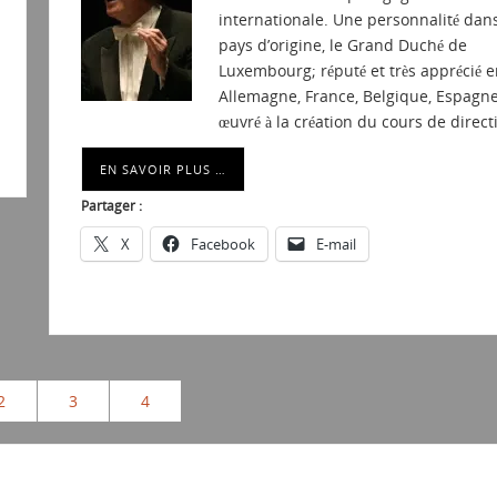
internationale. Une personnalité dan
pays d’origine, le Grand Duché de
Luxembourg; réputé et très apprécié e
Allemagne, France, Belgique, Espagne
œuvré à la création du cours de direc
EN SAVOIR PLUS …
Partager :
X
Facebook
E-mail
2
3
4