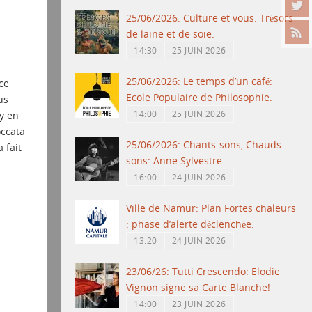
25/06/2026: Culture et vous: Trésors
de laine et de soie.
14:30
25 JUIN 2026
s,
25/06/2026: Le temps d’un café:
ce
Ecole Populaire de Philosophie.
us
14:00
25 JUIN 2026
 y en
occata
25/06/2026: Chants-sons, Chauds-
 fait
sons: Anne Sylvestre.
16:00
24 JUIN 2026
Ville de Namur: Plan Fortes chaleurs
: phase d’alerte déclenchée.
13:20
24 JUIN 2026
23/06/26: Tutti Crescendo: Elodie
Vignon signe sa Carte Blanche!
14:00
23 JUIN 2026