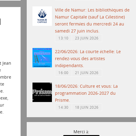
Ville de Namur: Les bibliothèques de
Namur Capitale (sauf La Célestine)
n
seront fermées du mercredi 24 au
samedi 27 juin inclus.
13:10
23 JUIN 2026
22/06/2026: La courte échelle: Le
rendez-vous des artistes
t Jean
indépendants.
e
16:00
21 JUIN 2026
’ombre
nte
18/06/2026: Culture et vous: La
le.
programmation 2026-2027 du
exe,
Prisme.
ur
14:30
18 JUIN 2026
e.
Merci à: