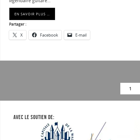
légendaire guitare…
EN SAVOIR PLUS …
Partager :
X
Facebook
E-mail
1
AVEC LE SOUTIEN DE: