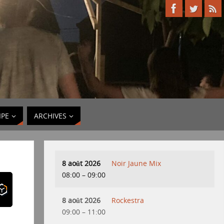
IPE
ARCHIVES
8 août 2026
Noir Jaune Mix
08:00
–
09:00
8 août 2026
Rockestra
09:00
–
11:00