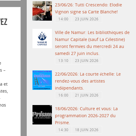
23/06/26: Tutti Crescendo: Elodie
Vignon signe sa Carte Blanche!
14:00
23 JUIN 2026
vez
Ville de Namur: Les bibliothèques de
Namur Capitale (sauf La Célestine)
seront fermées du mercredi 24 au
samedi 27 juin inclus.
13:10
23 JUIN 2026
e
s –
22/06/2026: La courte échelle: Le
rendez-vous des artistes
a et
indépendants.
tes,
16:00
21 JUIN 2026
-
nos
18/06/2026: Culture et vous: La
programmation 2026-2027 du
Prisme.
14:30
18 JUIN 2026