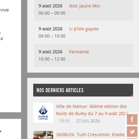
9 août 2026
Noir Jaune Mix
nnée
06:00
–
09:00
9 août 2026
Li p’tite gayole
,
09:00
–
10:00
la
9 août 2026
Farniente
10:00
–
12:00
NOS DERNIERS ARTICLES
Ville de Namur: 60ème édition des
Nuits de Buley du 7 au 9 août 2026.
15:51
27 JUIL 2026
”
30/06/26: Tutti Crescendo: Elodie