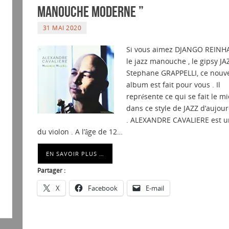
MANOUCHE MODERNE ”
31 MAI 2020
Si vous aimez DJANGO REINH
le jazz manouche , le gipsy JA
Stephane GRAPPELLI, ce nouv
album est fait pour vous . Il
représente ce qui se fait le m
dans ce style de JAZZ d’aujour
. ALEXANDRE CAVALIERE est u
du violon . A l’âge de 12…
EN SAVOIR PLUS …
Partager :
X
Facebook
E-mail