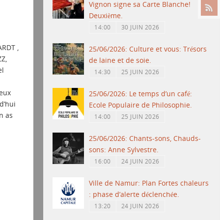
Vignon signe sa Carte Blanche!
Deuxième.
14:00
30 JUIN 2026
ARDT ,
25/06/2026: Culture et vous: Trésors
ZZ,
de laine et de soie.
el
14:30
25 JUIN 2026
ieux
25/06/2026: Le temps d’un café:
d’hui
Ecole Populaire de Philosophie.
n as
14:00
25 JUIN 2026
25/06/2026: Chants-sons, Chauds-
sons: Anne Sylvestre.
16:00
24 JUIN 2026
Ville de Namur: Plan Fortes chaleurs
: phase d’alerte déclenchée.
13:20
24 JUIN 2026