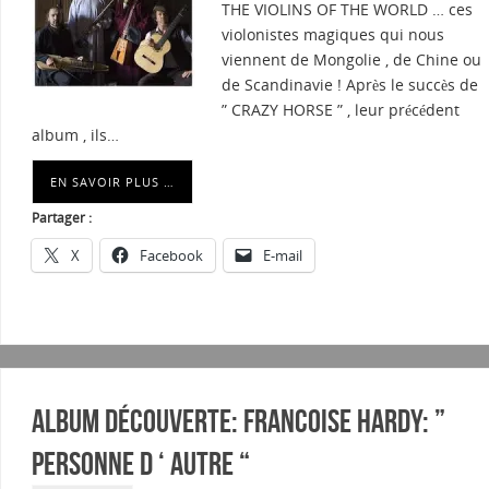
THE VIOLINS OF THE WORLD … ces
violonistes magiques qui nous
viennent de Mongolie , de Chine ou
de Scandinavie ! Après le succès de
” CRAZY HORSE ” , leur précédent
album , ils…
EN SAVOIR PLUS …
Partager :
X
Facebook
E-mail
Album découverte: FRANCOISE HARDY: ”
PERSONNE D ‘ AUTRE “