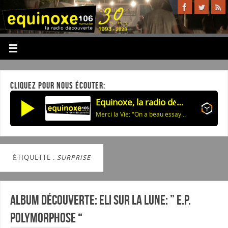
CLIQUEZ POUR NOUS ÉCOUTER:
Equinoxe, la radio découverte
Merci la Vie: "On a beau essayer d'enseigner les bonnes manières aux enfants, ils continuent de faire comme nous."
ÉTIQUETTE :
SURPRISE
Album découverte: ELI SUR LA LUNE: ” E.P.
POLYMORPHOSE “