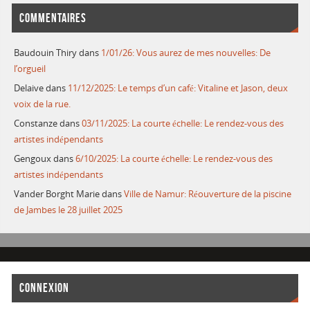
COMMENTAIRES
Baudouin Thiry
dans
1/01/26: Vous aurez de mes nouvelles: De
l’orgueil
Delaive
dans
11/12/2025: Le temps d’un café: Vitaline et Jason, deux
voix de la rue.
Constanze
dans
03/11/2025: La courte échelle: Le rendez-vous des
artistes indépendants
Gengoux
dans
6/10/2025: La courte échelle: Le rendez-vous des
artistes indépendants
Vander Borght Marie
dans
Ville de Namur: Réouverture de la piscine
de Jambes le 28 juillet 2025
CONNEXION