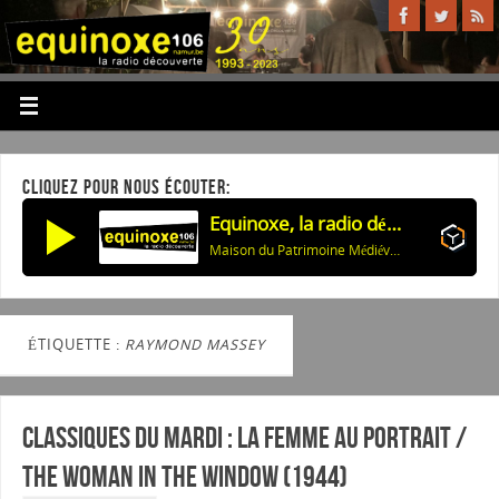
CLIQUEZ POUR NOUS ÉCOUTER:
Equinoxe, la radio découverte
Maison du Patrimoine Médiéval Mosan: >13/09: Expo: me moyen-âge dans la BD
ÉTIQUETTE :
RAYMOND MASSEY
Classiques du mardi : La femme au portrait /
The woman in the window (1944)