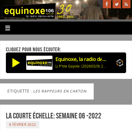
CLIQUEZ POUR NOUS ÉCOUTER:
Equinoxe, la radio découverte
Li P'tite Gayole: (20260329) 29/03/2026
ÉTIQUETTE :
LES RAPPEURS EN CARTON
La courte échelle: semaine 06 -2022
6 FÉVRIER 2022