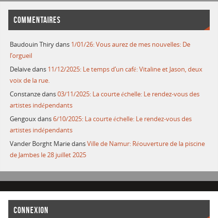
COMMENTAIRES
Baudouin Thiry
dans
1/01/26: Vous aurez de mes nouvelles: De
l’orgueil
Delaive
dans
11/12/2025: Le temps d’un café: Vitaline et Jason, deux
voix de la rue.
Constanze
dans
03/11/2025: La courte échelle: Le rendez-vous des
artistes indépendants
Gengoux
dans
6/10/2025: La courte échelle: Le rendez-vous des
artistes indépendants
Vander Borght Marie
dans
Ville de Namur: Réouverture de la piscine
de Jambes le 28 juillet 2025
CONNEXION