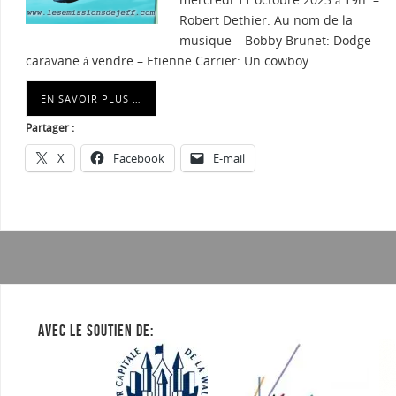
Robert Dethier: Au nom de la
musique – Bobby Brunet: Dodge
caravane à vendre – Etienne Carrier: Un cowboy…
EN SAVOIR PLUS …
Partager :
X
Facebook
E-mail
AVEC LE SOUTIEN DE: