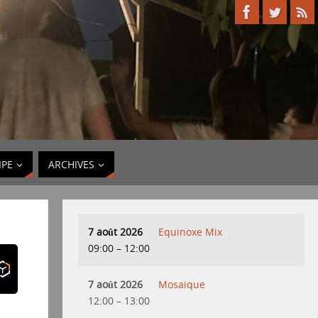
IPE
ARCHIVES
7 août 2026
Equinoxe Mix
09:00
–
12:00
7 août 2026
Mosaique
12:00
–
13:00