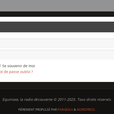
Se souvenir de moi
t de passe oublié ?
Equinoxe, la radio découverte © 2011-2025. Tous droits réservés.
FIÈREMENT PROPULSÉ PAR
PARABOLA
&
WORDPRESS.