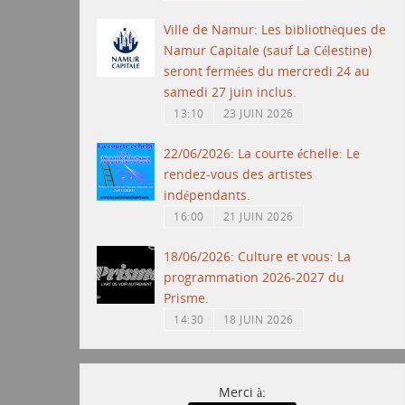
Ville de Namur: Les bibliothèques de
Namur Capitale (sauf La Célestine)
seront fermées du mercredi 24 au
samedi 27 juin inclus.
13:10
23 JUIN 2026
22/06/2026: La courte échelle: Le
rendez-vous des artistes
indépendants.
16:00
21 JUIN 2026
18/06/2026: Culture et vous: La
programmation 2026-2027 du
Prisme.
14:30
18 JUIN 2026
Merci à: