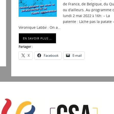
de France, de Belgique, du Q
ou d’ailleurs. Au programme 
lundi 2 mai 2022 à 16h: – La
patente : Lâche pas la patate 
Véronique Labbé : On a…
EN SAVOIR PLUS …
Partager :
X
Facebook
E-mail