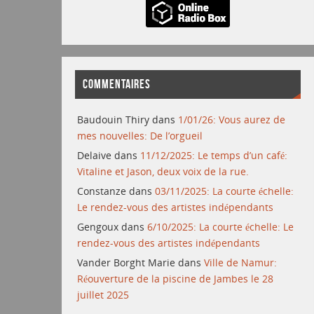
COMMENTAIRES
Baudouin Thiry
dans
1/01/26: Vous aurez de
mes nouvelles: De l’orgueil
Delaive
dans
11/12/2025: Le temps d’un café:
Vitaline et Jason, deux voix de la rue.
Constanze
dans
03/11/2025: La courte échelle:
Le rendez-vous des artistes indépendants
Gengoux
dans
6/10/2025: La courte échelle: Le
rendez-vous des artistes indépendants
Vander Borght Marie
dans
Ville de Namur:
Réouverture de la piscine de Jambes le 28
juillet 2025