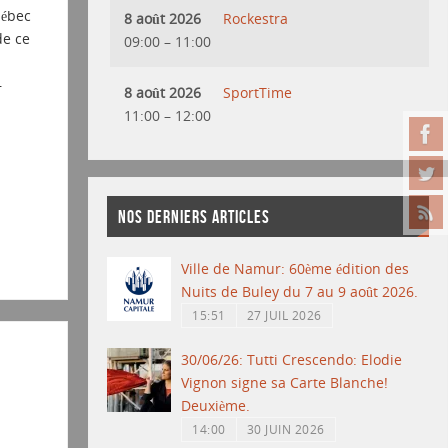
uébec
8 août 2026
Rockestra
de ce
09:00
–
11:00
–
8 août 2026
SportTime
11:00
–
12:00
NOS DERNIERS ARTICLES
Ville de Namur: 60ème édition des
Nuits de Buley du 7 au 9 août 2026.
15:51
27 JUIL 2026
30/06/26: Tutti Crescendo: Elodie
Vignon signe sa Carte Blanche!
Deuxième.
14:00
30 JUIN 2026