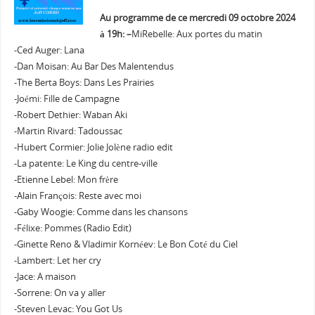
Au programme de ce mercredi 09 octobre 2024
à 19h: –
MiRebelle: Aux portes du matin
-Ced Auger: Lana
-Dan Moisan: Au Bar Des Malentendus
-The Berta Boys: Dans Les Prairies
-Joémi: Fille de Campagne
-Robert Dethier: Waban Aki
-Martin Rivard: Tadoussac
-Hubert Cormier: Jolie Jolène radio edit
-La patente: Le King du centre-ville
-Etienne Lebel: Mon frère
-Alain François: Reste avec moi
-Gaby Woogie: Comme dans les chansons
-Félixe: Pommes (Radio Edit)
-Ginette Reno & Vladimir Kornéev: Le Bon Coté du Ciel
-Lambert: Let her cry
-Jace: A maison
-Sorrene: On va y aller
-Steven Levac: You Got Us