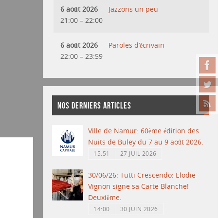
6 août 2026
Jazzons un peu
21:00
–
22:00
6 août 2026
Paroles d’écrivain
22:00
–
23:59
NOS DERNIERS ARTICLES
Ville de Namur: 60ème édition des
Nuits de Buley du 7 au 9 août 2026.
15:51
27 JUIL 2026
30/06/26: Tutti Crescendo: Elodie
Vignon signe sa Carte Blanche!
Deuxième.
14:00
30 JUIN 2026