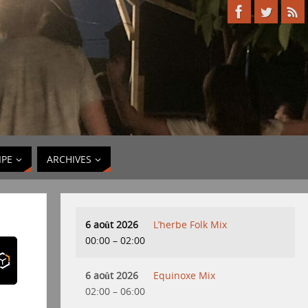
IPE
ARCHIVES
6 août 2026
L’herbe Folk Mix
00:00
–
02:00
6 août 2026
Equinoxe Mix
02:00
–
06:00