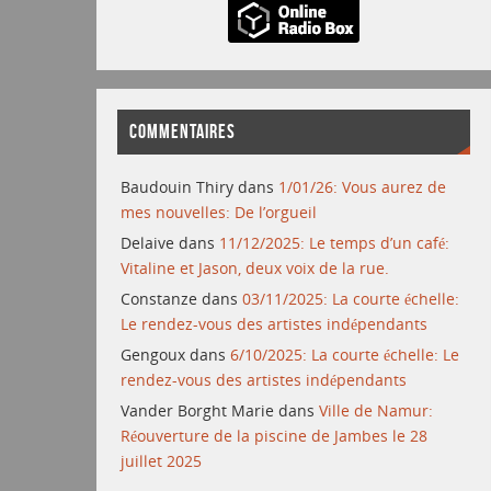
COMMENTAIRES
Baudouin Thiry
dans
1/01/26: Vous aurez de
mes nouvelles: De l’orgueil
Delaive
dans
11/12/2025: Le temps d’un café:
Vitaline et Jason, deux voix de la rue.
Constanze
dans
03/11/2025: La courte échelle:
Le rendez-vous des artistes indépendants
Gengoux
dans
6/10/2025: La courte échelle: Le
rendez-vous des artistes indépendants
Vander Borght Marie
dans
Ville de Namur:
Réouverture de la piscine de Jambes le 28
juillet 2025