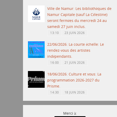
Ville de Namur: Les bibliothèques de
Namur Capitale (sauf La Célestine)
seront fermées du mercredi 24 au
samedi 27 juin inclus.
13:10
23 JUIN 2026
22/06/2026: La courte échelle: Le
rendez-vous des artistes
indépendants.
16:00
21 JUIN 2026
18/06/2026: Culture et vous: La
programmation 2026-2027 du
Prisme.
14:30
18 JUIN 2026
Merci à: