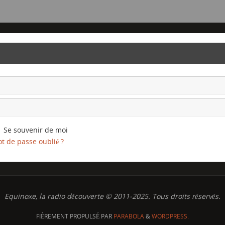
Se souvenir de moi
t de passe oublié ?
Equinoxe, la radio découverte © 2011-2025. Tous droits réservés.
FIÈREMENT PROPULSÉ PAR
PARABOLA
&
WORDPRESS.