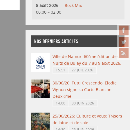
8 août 2026
Rock Mix
00:00
–
02:00
NOS DERNIERS ARTICLES
Ville de Namur: 60ème édition des
Nuits de Buley du 7 au 9 août 2026.
15:51
27 JUIL 2026
30/06/26: Tutti Crescendo: Elodie
Vignon signe sa Carte Blanche!
Deuxième.
14:00
30 JUIN 2026
25/06/2026: Culture et vous: Trésors
de laine et de soie.
14:30
25 JUIN 2026