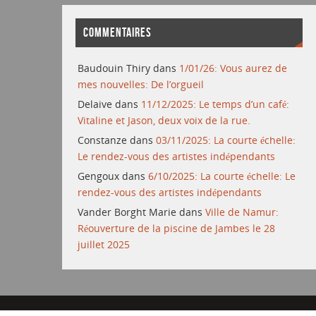
COMMENTAIRES
Baudouin Thiry
dans
1/01/26: Vous aurez de
mes nouvelles: De l’orgueil
Delaive
dans
11/12/2025: Le temps d’un café:
Vitaline et Jason, deux voix de la rue.
Constanze
dans
03/11/2025: La courte échelle:
Le rendez-vous des artistes indépendants
Gengoux
dans
6/10/2025: La courte échelle: Le
rendez-vous des artistes indépendants
Vander Borght Marie
dans
Ville de Namur:
Réouverture de la piscine de Jambes le 28
juillet 2025