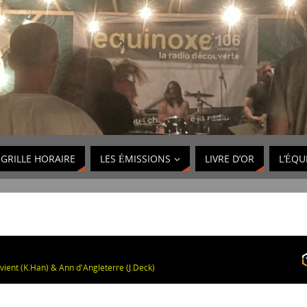
GRILLE HORAIRE
LES ÉMISSIONS
LIVRE D’OR
L’ÉQU
evient (K.Han) & Ann d'Angleterre (J.Deck)