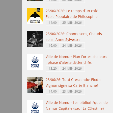
25/06/2026: Le temps d’un café:
Ecole Populaire de Philosophie.
14:00
25 JUIN 2026
25/06/2026: Chants-sons, Chauds-
sons: Anne Sylvestre.
16:00
24 JUIN 2026
Ville de Namur: Plan Fortes chaleurs
: phase d’alerte déclenchée.
13:20
24 JUIN 2026
23/06/26: Tutti Crescendo: Elodie
Vignon signe sa Carte Blanche!
14:00
23 JUIN 2026
Ville de Namur: Les bibliothèques de
Namur Capitale (sauf La Célestine)