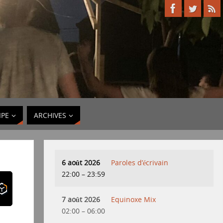
IPE
ARCHIVES
6 août 2026
Paroles d’écrivain
22:00
–
23:59
7 août 2026
Equinoxe Mix
02:00
–
06:00