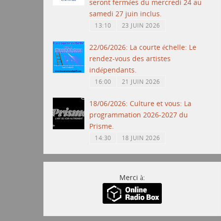
seront fermées du mercredi 24 au
samedi 27 juin inclus.
13:10
23 JUIN 2026
22/06/2026: La courte échelle: Le
rendez-vous des artistes
indépendants.
16:00
21 JUIN 2026
18/06/2026: Culture et vous: La
programmation 2026-2027 du
Prisme.
14:30
18 JUIN 2026
Merci à: