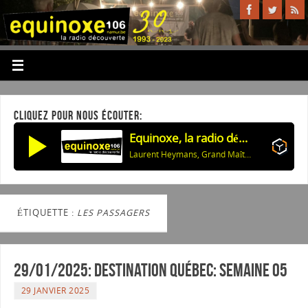
CLIQUEZ POUR NOUS ÉCOUTER:
Equinoxe, la radio découverte
Laurent Heymans, Grand Maître de la Confrérie: Les 60 ans des Compagnons de Buley
ÉTIQUETTE :
LES PASSAGERS
29/01/2025: Destination Québec: semaine 05
29 JANVIER 2025