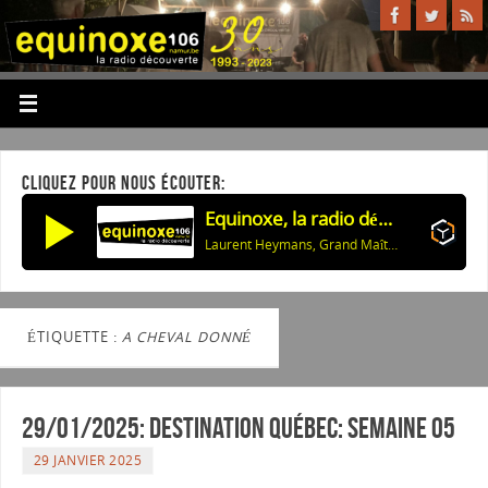
CLIQUEZ POUR NOUS ÉCOUTER:
Equinoxe, la radio découverte
Laurent Heymans, Grand Maître de la Confrérie: Les 60 ans des Compagnons de Buley
ÉTIQUETTE :
A CHEVAL DONNÉ
29/01/2025: Destination Québec: semaine 05
29 JANVIER 2025