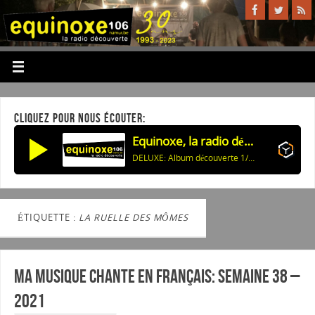
CLIQUEZ POUR NOUS ÉCOUTER:
Equinoxe, la radio découverte
DELUXE: Album découverte 1/4: DELUXE: POLISHING PEANUTS EP: 01 Never Lose / 03 Polishing Peanuts
ÉTIQUETTE :
LA RUELLE DES MÔMES
Ma musique chante en Français: Semaine 38 –
2021