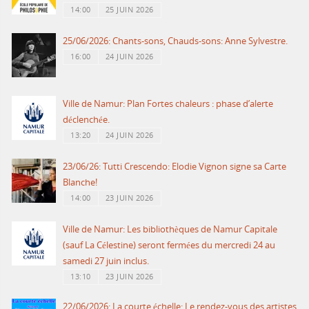
14:00
25 JUIN 2026
25/06/2026: Chants-sons, Chauds-sons: Anne Sylvestre.
16:00
24 JUIN 2026
Ville de Namur: Plan Fortes chaleurs : phase d’alerte
déclenchée.
13:20
24 JUIN 2026
23/06/26: Tutti Crescendo: Elodie Vignon signe sa Carte
Blanche!
14:00
23 JUIN 2026
Ville de Namur: Les bibliothèques de Namur Capitale
(sauf La Célestine) seront fermées du mercredi 24 au
samedi 27 juin inclus.
13:10
23 JUIN 2026
22/06/2026: La courte échelle: Le rendez-vous des artistes