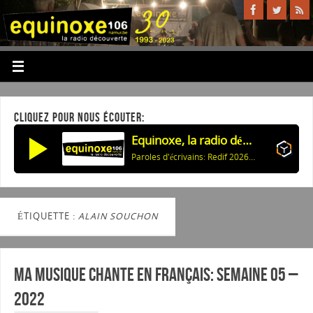
CLIQUEZ POUR NOUS ÉCOUTER:
Equinoxe, la radio découverte
Paroles d'écrivains: Redif 2026: Celui qui revient (K.Han) & Ann d'Angleterre (J.Deck)
ÉTIQUETTE :
ALAIN SOUCHON
Ma musique chante en Français: Semaine 05 –
2022