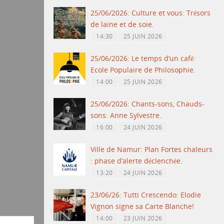
25/06/2026: Culture et vous: Trésors
de laine et de soie.
14:30
25 JUIN 2026
25/06/2026: Le temps d’un café:
Ecole Populaire de Philosophie.
14:00
25 JUIN 2026
25/06/2026: Chants-sons, Chauds-
sons: Anne Sylvestre.
16:00
24 JUIN 2026
Ville de Namur: Plan Fortes chaleurs
: phase d’alerte déclenchée.
13:20
24 JUIN 2026
23/06/26: Tutti Crescendo: Elodie
Vignon signe sa Carte Blanche!
14:00
23 JUIN 2026