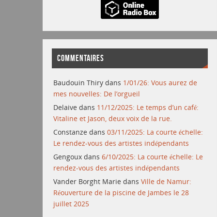
COMMENTAIRES
Baudouin Thiry
dans
1/01/26: Vous aurez de
mes nouvelles: De l’orgueil
Delaive
dans
11/12/2025: Le temps d’un café:
Vitaline et Jason, deux voix de la rue.
Constanze
dans
03/11/2025: La courte échelle:
Le rendez-vous des artistes indépendants
Gengoux
dans
6/10/2025: La courte échelle: Le
rendez-vous des artistes indépendants
Vander Borght Marie
dans
Ville de Namur:
Réouverture de la piscine de Jambes le 28
juillet 2025