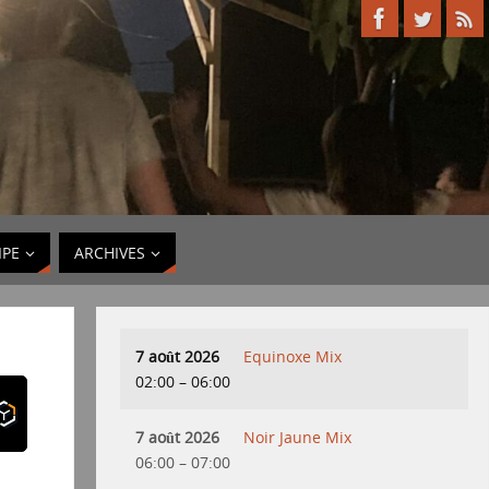
IPE
ARCHIVES
7 août 2026
Equinoxe Mix
02:00
–
06:00
7 août 2026
Noir Jaune Mix
06:00
–
07:00