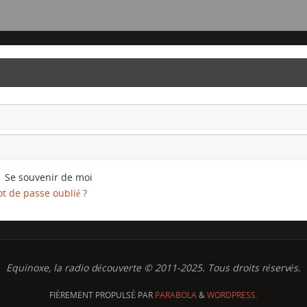
Se souvenir de moi
t de passe oublié ?
Equinoxe, la radio découverte © 2011-2025. Tous droits réservés.
FIÈREMENT PROPULSÉ PAR
PARABOLA
&
WORDPRESS.