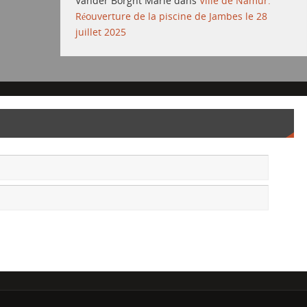
Vander Borght Marie
dans
Ville de Namur:
Réouverture de la piscine de Jambes le 28
juillet 2025