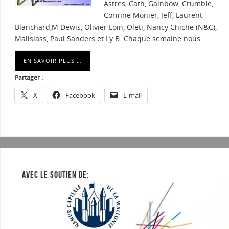
Astres, Cath, Gainbow, Crumble,
Corinne Monier, Jeff, Laurent
Blanchard,M Dewis, Olivier Loin, Oleti, Nancy Chiche (N&C),
Malislass, Paul Sanders et Ly B. Chaque semaine nous…
EN SAVOIR PLUS …
Partager :
X
Facebook
E-mail
AVEC LE SOUTIEN DE: