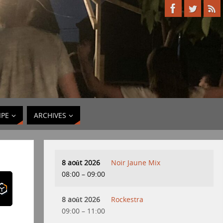
IPE
ARCHIVES
8 août 2026
Noir Jaune Mix
08:00
–
09:00
8 août 2026
Rockestra
09:00
–
11:00