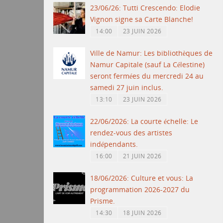
23/06/26: Tutti Crescendo: Elodie
Vignon signe sa Carte Blanche!
14:00
23 JUIN 2026
Ville de Namur: Les bibliothèques de
Namur Capitale (sauf La Célestine)
seront fermées du mercredi 24 au
samedi 27 juin inclus.
13:10
23 JUIN 2026
22/06/2026: La courte échelle: Le
rendez-vous des artistes
indépendants.
16:00
21 JUIN 2026
18/06/2026: Culture et vous: La
programmation 2026-2027 du
Prisme.
14:30
18 JUIN 2026