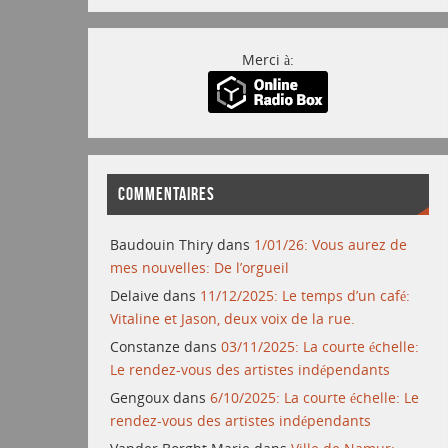
Merci à:
COMMENTAIRES
Baudouin Thiry
dans
1/01/26: Vous aurez de
mes nouvelles: De l’orgueil
Delaive
dans
11/12/2025: Le temps d’un café:
Vitaline et Jason, deux voix de la rue.
Constanze
dans
03/11/2025: La courte échelle:
Le rendez-vous des artistes indépendants
Gengoux
dans
6/10/2025: La courte échelle: Le
rendez-vous des artistes indépendants