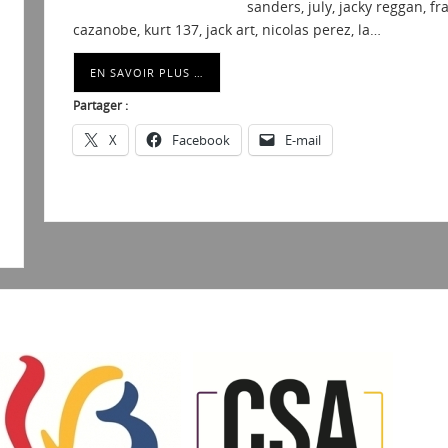
sanders, july, jacky reggan, fr
cazanobe, kurt 137, jack art, nicolas perez, la…
EN SAVOIR PLUS …
Partager :
X
Facebook
E-mail