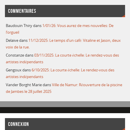
COMMENTAIRES
Baudouin Thiry
dans
1/01/26: Vous aurez de mes nouvelles: De
l’orgueil
Delaive
dans
11/12/2025: Le temps d’un café: Vitaline et Jason, deux
voix de la rue.
Constanze
dans
03/11/2025: La courte échelle: Le rendez-vous des
artistes indépendants
Gengoux
dans
6/10/2025: La courte échelle: Le rendez-vous des
artistes indépendants
Vander Borght Marie
dans
Ville de Namur: Réouverture de la piscine
de Jambes le 28 juillet 2025
CONNEXION