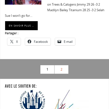
on Trees & Calogero Jimmy 29 26 -3 2
Madilyn Bailey Titanium 28 25 -3 2 Selah
Sue I won’t go for…
EN SAVOIR PLUS …
Partager :
X
Facebook
E-mail
1
2
AVEC LE SOUTIEN DE: