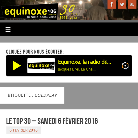
CLIQUEZ POUR NOUS ÉCOUTER:
Equinoxe, la radio découverte
Jacques Brel: La Chanson des vieux amants
ÉTIQUETTE :
COLDPLAY
Le Top 30 – Samedi 6 février 2016
6 FÉVRIER 2016