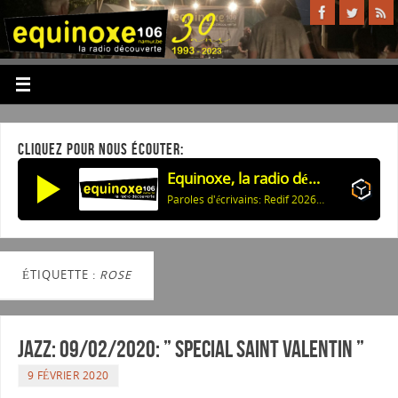
CLIQUEZ POUR NOUS ÉCOUTER:
Equinoxe, la radio découverte
Paroles d'écrivains: Redif 2026: Celui qui revient (K.Han) & Ann d'Angleterre (J.Deck)
ÉTIQUETTE :
ROSE
Jazz: 09/02/2020: ” SPECIAL SAINT VALENTIN ”
9 FÉVRIER 2020