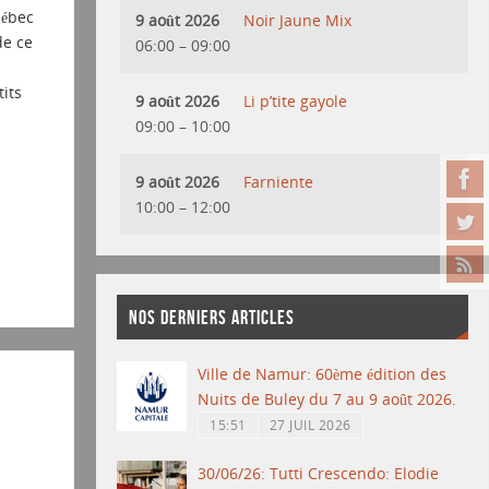
uébec
9 août 2026
Noir Jaune Mix
de ce
06:00
–
09:00
its
9 août 2026
Li p’tite gayole
09:00
–
10:00
9 août 2026
Farniente
10:00
–
12:00
NOS DERNIERS ARTICLES
Ville de Namur: 60ème édition des
Nuits de Buley du 7 au 9 août 2026.
15:51
27 JUIL 2026
30/06/26: Tutti Crescendo: Elodie