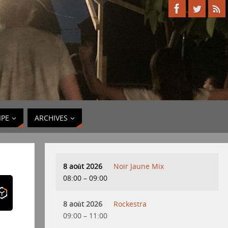
IPE
ARCHIVES
8 août 2026
Noir Jaune Mix
08:00
–
09:00
8 août 2026
Rockestra
09:00
–
11:00