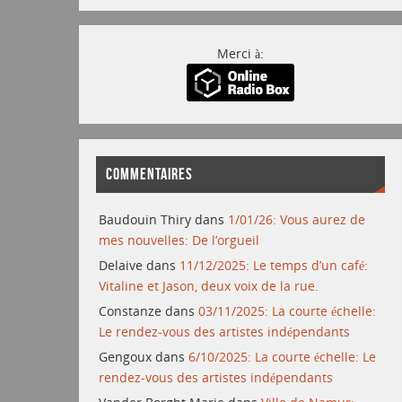
Merci à:
COMMENTAIRES
Baudouin Thiry
dans
1/01/26: Vous aurez de
mes nouvelles: De l’orgueil
Delaive
dans
11/12/2025: Le temps d’un café:
Vitaline et Jason, deux voix de la rue.
Constanze
dans
03/11/2025: La courte échelle:
Le rendez-vous des artistes indépendants
Gengoux
dans
6/10/2025: La courte échelle: Le
rendez-vous des artistes indépendants