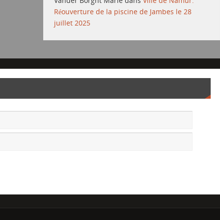
Vander Borght Marie
dans
Ville de Namur:
Réouverture de la piscine de Jambes le 28
juillet 2025