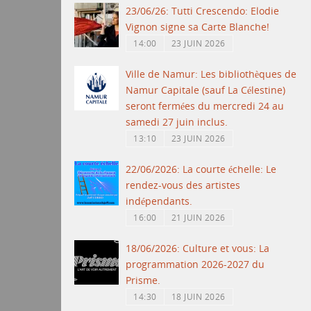
23/06/26: Tutti Crescendo: Elodie
Vignon signe sa Carte Blanche!
14:00
23 JUIN 2026
Ville de Namur: Les bibliothèques de
Namur Capitale (sauf La Célestine)
seront fermées du mercredi 24 au
samedi 27 juin inclus.
13:10
23 JUIN 2026
22/06/2026: La courte échelle: Le
rendez-vous des artistes
indépendants.
16:00
21 JUIN 2026
18/06/2026: Culture et vous: La
programmation 2026-2027 du
Prisme.
14:30
18 JUIN 2026