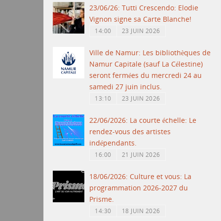
23/06/26: Tutti Crescendo: Elodie
Vignon signe sa Carte Blanche!
14:00
23 JUIN 2026
Ville de Namur: Les bibliothèques de
Namur Capitale (sauf La Célestine)
seront fermées du mercredi 24 au
samedi 27 juin inclus.
13:10
23 JUIN 2026
22/06/2026: La courte échelle: Le
rendez-vous des artistes
indépendants.
16:00
21 JUIN 2026
18/06/2026: Culture et vous: La
programmation 2026-2027 du
Prisme.
14:30
18 JUIN 2026