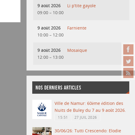
9 août 2026
Li p’tite gayole
09:00
–
10:00
9 août 2026
Farniente
10:00
–
12:00
9 août 2026
Mosaique
12:00
–
13:00
NOS DERNIERS ARTICLES
Ville de Namur: 60ème édition des
Nuits de Buley du 7 au 9 août 2026.
15:51
27 JUIL 2026
30/06/26: Tutti Crescendo: Elodie