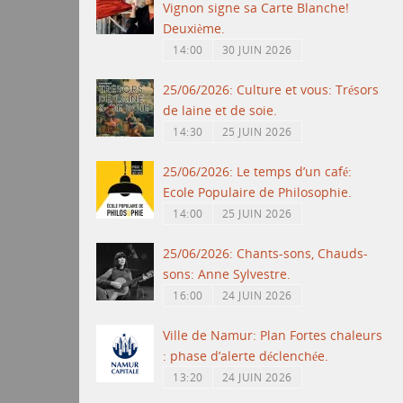
Vignon signe sa Carte Blanche!
Deuxième.
14:00
30 JUIN 2026
25/06/2026: Culture et vous: Trésors
de laine et de soie.
14:30
25 JUIN 2026
25/06/2026: Le temps d’un café:
Ecole Populaire de Philosophie.
14:00
25 JUIN 2026
25/06/2026: Chants-sons, Chauds-
sons: Anne Sylvestre.
16:00
24 JUIN 2026
Ville de Namur: Plan Fortes chaleurs
: phase d’alerte déclenchée.
13:20
24 JUIN 2026