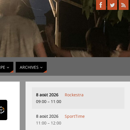
IPE
ARCHIVES
8 août 2026
Rockestra
09:00
–
11:00
8 août 2026
SportTime
11:00
–
12:00