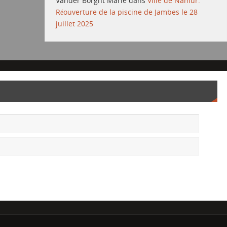
Vander Borght Marie
dans
Ville de Namur:
Réouverture de la piscine de Jambes le 28
juillet 2025