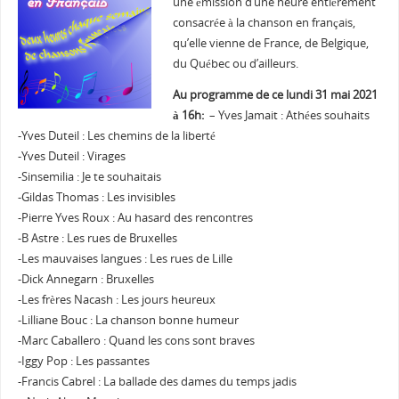
une émission d’une heure entièrement
consacrée à la chanson en français,
qu’elle vienne de France, de Belgique,
du Québec ou d’ailleurs.
Au programme de ce lundi 31 mai 2021
à 16h:
– Yves Jamait : Athées souhaits
-Yves Duteil : Les chemins de la liberté
-Yves Duteil : Virages
-Sinsemilia : Je te souhaitais
-Gildas Thomas : Les invisibles
-Pierre Yves Roux : Au hasard des rencontres
-B Astre : Les rues de Bruxelles
-Les mauvaises langues : Les rues de Lille
-Dick Annegarn : Bruxelles
-Les frères Nacash : Les jours heureux
-Lilliane Bouc : La chanson bonne humeur
-Marc Caballero : Quand les cons sont braves
-Iggy Pop : Les passantes
-Francis Cabrel : La ballade des dames du temps jadis