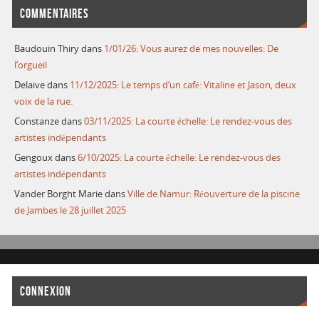
COMMENTAIRES
Baudouin Thiry
dans
1/01/26: Vous aurez de mes nouvelles: De
l’orgueil
Delaive
dans
11/12/2025: Le temps d’un café: Vitaline et Jason, deux
voix de la rue.
Constanze
dans
03/11/2025: La courte échelle: Le rendez-vous des
artistes indépendants
Gengoux
dans
6/10/2025: La courte échelle: Le rendez-vous des
artistes indépendants
Vander Borght Marie
dans
Ville de Namur: Réouverture de la piscine
de Jambes le 28 juillet 2025
CONNEXION