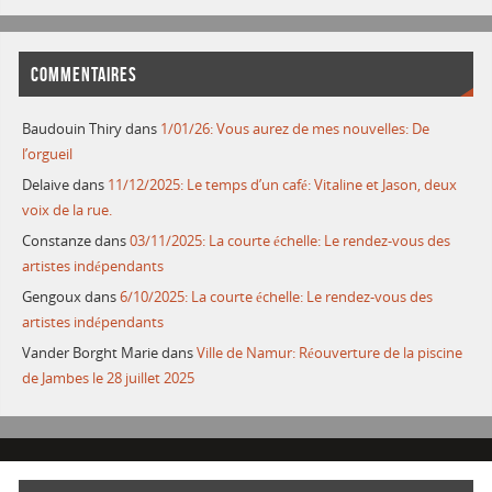
COMMENTAIRES
Baudouin Thiry
dans
1/01/26: Vous aurez de mes nouvelles: De
l’orgueil
Delaive
dans
11/12/2025: Le temps d’un café: Vitaline et Jason, deux
voix de la rue.
Constanze
dans
03/11/2025: La courte échelle: Le rendez-vous des
artistes indépendants
Gengoux
dans
6/10/2025: La courte échelle: Le rendez-vous des
artistes indépendants
Vander Borght Marie
dans
Ville de Namur: Réouverture de la piscine
de Jambes le 28 juillet 2025