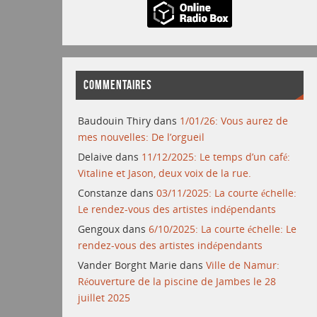
COMMENTAIRES
Baudouin Thiry
dans
1/01/26: Vous aurez de
mes nouvelles: De l’orgueil
Delaive
dans
11/12/2025: Le temps d’un café:
Vitaline et Jason, deux voix de la rue.
Constanze
dans
03/11/2025: La courte échelle:
Le rendez-vous des artistes indépendants
Gengoux
dans
6/10/2025: La courte échelle: Le
rendez-vous des artistes indépendants
Vander Borght Marie
dans
Ville de Namur:
Réouverture de la piscine de Jambes le 28
juillet 2025