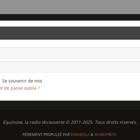
Se souvenir de moi
t de passe oublié ?
Equinoxe, la radio découverte © 2011-2025. Tous droits réservés.
FIÈREMENT PROPULSÉ PAR
PARABOLA
&
WORDPRESS.