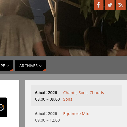
IPE
ARCHIVES
6 août 2026
Chants, Sons, Chauds
08:00
–
09:00
Sons
6 août 2026
Equinoxe Mix
09:00
–
12:00