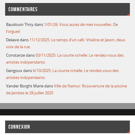
COMMENTAIRES
Baudouin Thiry
dans
1/01/26: Vous aurez de mes nouvelles: De
l’orgueil
Delaive
dans
11/12/2025: Le temps d’un café: Vitaline et Jason, deux
voix de la rue.
Constanze
dans
03/11/2025: La courte échelle: Le rendez-vous des
artistes indépendants
Gengoux
dans
6/10/2025: La courte échelle: Le rendez-vous des
artistes indépendants
Vander Borght Marie
dans
Ville de Namur: Réouverture de la piscine
de Jambes le 28 juillet 2025
CONNEXION