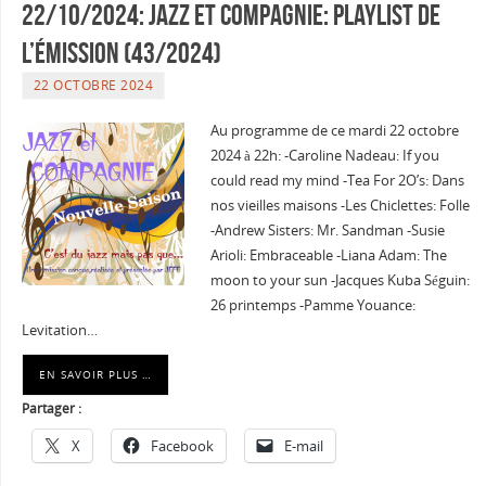
22/10/2024: Jazz et Compagnie: Playlist de
l’émission (43/2024)
22 OCTOBRE 2024
Au programme de ce mardi 22 octobre
2024 à 22h: -Caroline Nadeau: If you
could read my mind -Tea For 2O’s: Dans
nos vieilles maisons -Les Chiclettes: Folle
-Andrew Sisters: Mr. Sandman -Susie
Arioli: Embraceable -Liana Adam: The
moon to your sun -Jacques Kuba Séguin:
26 printemps -Pamme Youance:
Levitation…
EN SAVOIR PLUS …
Partager :
X
Facebook
E-mail