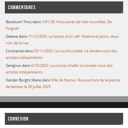
COMMENTAIRES
Baudouin Thiry
dans
1/01/26: Vous aurez de mes nouvelles: De
l’orgueil
Delaive
dans
11/12/2025: Le temps d’un café: Vitaline et Jason, deux
voix de la rue.
Constanze
dans
03/11/2025: La courte échelle: Le rendez-vous des
artistes indépendants
Gengoux
dans
6/10/2025: La courte échelle: Le rendez-vous des
artistes indépendants
Vander Borght Marie
dans
Ville de Namur: Réouverture de la piscine
de Jambes le 28 juillet 2025
CONNEXION