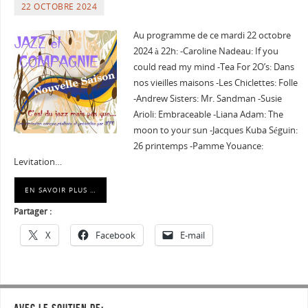
22 OCTOBRE 2024
Au programme de ce mardi 22 octobre
2024 à 22h: -Caroline Nadeau: If you
could read my mind -Tea For 2O’s: Dans
nos vieilles maisons -Les Chiclettes: Folle
-Andrew Sisters: Mr. Sandman -Susie
Arioli: Embraceable -Liana Adam: The
moon to your sun -Jacques Kuba Séguin:
26 printemps -Pamme Youance:
Levitation…
EN SAVOIR PLUS …
Partager :
X
Facebook
E-mail