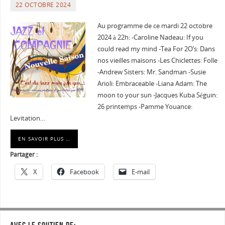
22 OCTOBRE 2024
Au programme de ce mardi 22 octobre
2024 à 22h: -Caroline Nadeau: If you
could read my mind -Tea For 2O’s: Dans
nos vieilles maisons -Les Chiclettes: Folle
-Andrew Sisters: Mr. Sandman -Susie
Arioli: Embraceable -Liana Adam: The
moon to your sun -Jacques Kuba Séguin:
26 printemps -Pamme Youance:
Levitation…
EN SAVOIR PLUS …
Partager :
X
Facebook
E-mail