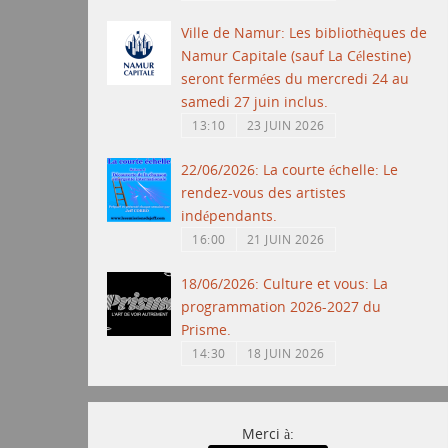
Ville de Namur: Les bibliothèques de
Namur Capitale (sauf La Célestine)
seront fermées du mercredi 24 au
samedi 27 juin inclus.
13:10
23 JUIN 2026
22/06/2026: La courte échelle: Le
rendez-vous des artistes
indépendants.
16:00
21 JUIN 2026
18/06/2026: Culture et vous: La
programmation 2026-2027 du
Prisme.
14:30
18 JUIN 2026
Merci à: