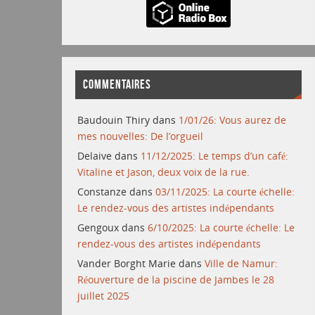
COMMENTAIRES
Baudouin Thiry
dans
1/01/26: Vous aurez de
mes nouvelles: De l’orgueil
Delaive
dans
11/12/2025: Le temps d’un café:
Vitaline et Jason, deux voix de la rue.
Constanze
dans
03/11/2025: La courte échelle:
Le rendez-vous des artistes indépendants
Gengoux
dans
6/10/2025: La courte échelle: Le
rendez-vous des artistes indépendants
Vander Borght Marie
dans
Ville de Namur:
Réouverture de la piscine de Jambes le 28
juillet 2025