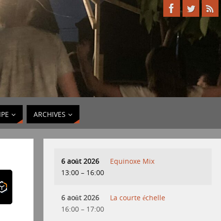
IPE
ARCHIVES
6 août 2026
Equinoxe Mix
13:00
–
16:00
6 août 2026
La courte échelle
16:00
–
17:00