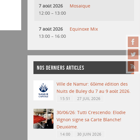
7 août 2026
Mosaique
12:00
–
13:00
7 août 2026
Equinoxe Mix
13:00
–
16:00
NOS DERNIERS ARTICLES
Ville de Namur: 60ème édition des
Nuits de Buley du 7 au 9 août 2026.
15:51
27 JUIL 2026
30/06/26: Tutti Crescendo: Elodie
Vignon signe sa Carte Blanche!
Deuxième.
14:00
30 JUIN 2026