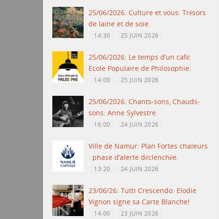
25/06/2026: Culture et vous: Trésors
de laine et de soie.
14:30
25 JUIN 2026
25/06/2026: Le temps d’un café:
Ecole Populaire de Philosophie.
14:00
25 JUIN 2026
25/06/2026: Chants-sons, Chauds-
sons: Anne Sylvestre.
16:00
24 JUIN 2026
Ville de Namur: Plan Fortes chaleurs
: phase d’alerte déclenchée.
13:20
24 JUIN 2026
23/06/26: Tutti Crescendo: Elodie
Vignon signe sa Carte Blanche!
14:00
23 JUIN 2026