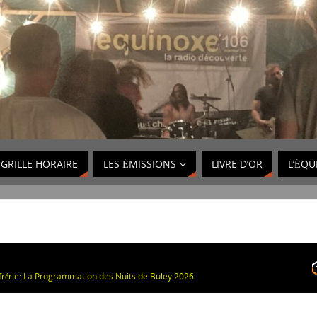
GRILLE HORAIRE
LES ÉMISSIONS
LIVRE D’OR
L’ÉQU
rérie: La Programmation des Nuits de Buley 2026