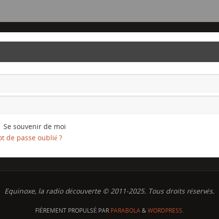
Se souvenir de moi
t de passe oublié ?
Equinoxe, la radio découverte © 2011-2025. Tous droits réservés.
FIÈREMENT PROPULSÉ PAR
PARABOLA
&
WORDPRESS.