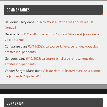
COMMENTAIRES
Baudouin Thiry
dans
1/01/26: Vous aurez de mes nouvelles: De
l’orgueil
Delaive
dans
11/12/2025: Le temps d’un café: Vitaline et Jason, deux
voix de la rue.
Constanze
dans
03/11/2025: La courte échelle: Le rendez-vous des
artistes indépendants
Gengoux
dans
6/10/2025: La courte échelle: Le rendez-vous des
artistes indépendants
Vander Borght Marie
dans
Ville de Namur: Réouverture de la piscine
de Jambes le 28 juillet 2025
CONNEXION