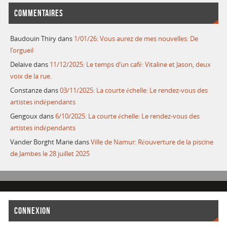
COMMENTAIRES
Baudouin Thiry
dans
1/01/26: Vous aurez de mes nouvelles: De
l’orgueil
Delaive
dans
11/12/2025: Le temps d’un café: Vitaline et Jason, deux
voix de la rue.
Constanze
dans
03/11/2025: La courte échelle: Le rendez-vous des
artistes indépendants
Gengoux
dans
6/10/2025: La courte échelle: Le rendez-vous des
artistes indépendants
Vander Borght Marie
dans
Ville de Namur: Réouverture de la piscine
de Jambes le 28 juillet 2025
CONNEXION