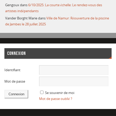
Gengoux
dans
6/10/2025: La courte échelle: Le rendez-vous des
artistes indépendants
Vander Borght Marie
dans
Ville de Namur: Réouverture de la piscine
de Jambes le 28 juillet 2025
CONNEXION
Identifiant
Mot de passe
Se souvenir de moi
Mot de passe oublié ?