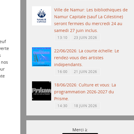
7
Ville de Namur: Les bibliothèques de
Namur Capitale (sauf La Célestine)
seront fermées du mercredi 24 au
samedi 27 juin inclus.
13:10
23 JUIN 2026
neuf
verte
22/06/2026: La courte échelle: Le
s
rendez-vous des artistes
 nos
indépendants.
our
16:00
21 JUIN 2026
nte
18/06/2026: Culture et vous: La
programmation 2026-2027 du
Prisme.
14:30
18 JUIN 2026
Merci à: