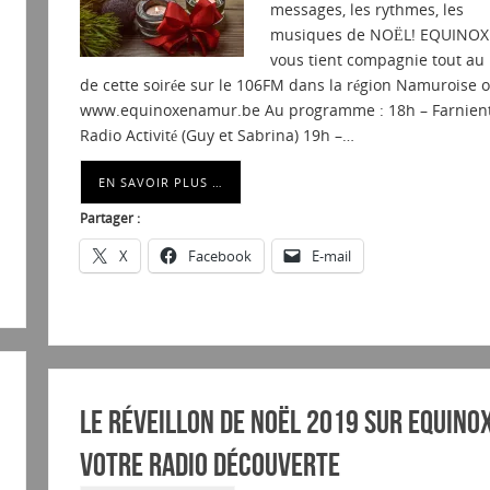
messages, les rythmes, les
musiques de NOËL! EQUINOX
vous tient compagnie tout au 
de cette soirée sur le 106FM dans la région Namuroise o
www.equinoxenamur.be Au programme : 18h – Farnient
Radio Activité (Guy et Sabrina) 19h –…
EN SAVOIR PLUS …
Partager :
X
Facebook
E-mail
Le Réveillon de Noël 2019 sur Equino
Votre radio découverte