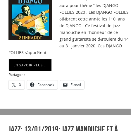
aura pour thème ‘’ les DJANGO
FOLLIES 2020 . Les DJANGO FOLLIES
célèbrent cette année les 110 ans
de DJANGO . Ce festival de jazz
manouche en l’honneur de ce
grand guitariste se déroulera du 14
au 31 janvier 2020. Ces DJANGO
FOLLIES s’apprêtent…
EN SAVOIR PLUS …
Partager :
X
Facebook
E-mail
Jazz: 13/01/2019: JAZZ MANOUCHE et à