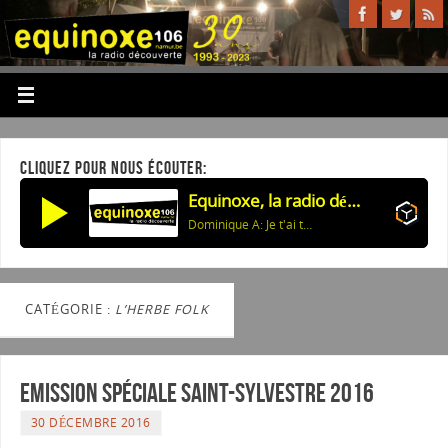
CLIQUEZ POUR NOUS ÉCOUTER:
Equinoxe, la radio découverte
Dominique A: Je t'ai toujours aimée
CATÉGORIE :
L’HERBE FOLK
Emission spéciale Saint-Sylvestre 2016
30 DÉCEMBRE 2016