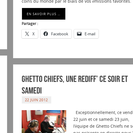
coins du monde par le biais de vos émissions favorites.
EN SAVOIR PLUS …
Partager :
X
Facebook
E-mail
Ghetto Chiefs, une rediff’ ce soir et
samedi
22 JUIN 2012
Exceptionnellement, ce vend
22 juin et ce samedi 23 juin,
l’équipe de Ghetto Chiefs ne s
pas présente en directe pour 