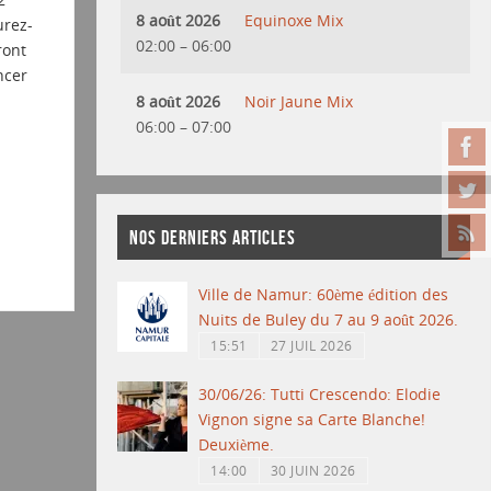
8 août 2026
Equinoxe Mix
urez-
02:00
–
06:00
ront
ncer
8 août 2026
Noir Jaune Mix
06:00
–
07:00
NOS DERNIERS ARTICLES
Ville de Namur: 60ème édition des
Nuits de Buley du 7 au 9 août 2026.
15:51
27 JUIL 2026
30/06/26: Tutti Crescendo: Elodie
Vignon signe sa Carte Blanche!
Deuxième.
14:00
30 JUIN 2026