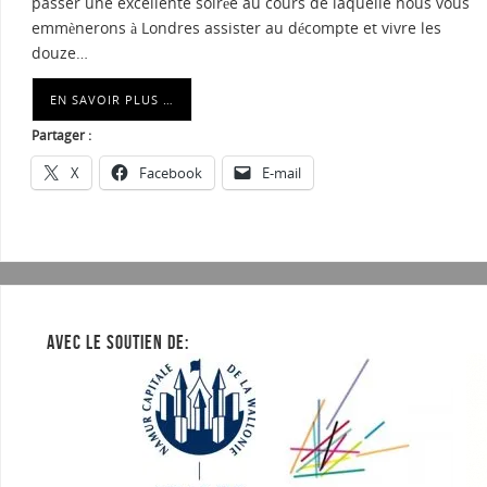
passer une excellente soirée au cours de laquelle nous vous
emmènerons à Londres assister au décompte et vivre les
douze…
EN SAVOIR PLUS …
Partager :
X
Facebook
E-mail
AVEC LE SOUTIEN DE: