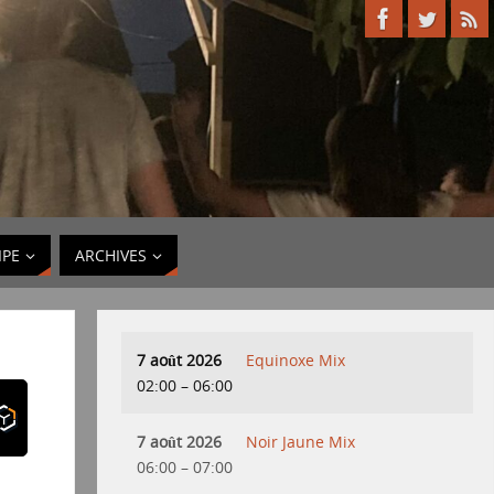
IPE
ARCHIVES
7 août 2026
Equinoxe Mix
02:00
–
06:00
7 août 2026
Noir Jaune Mix
06:00
–
07:00