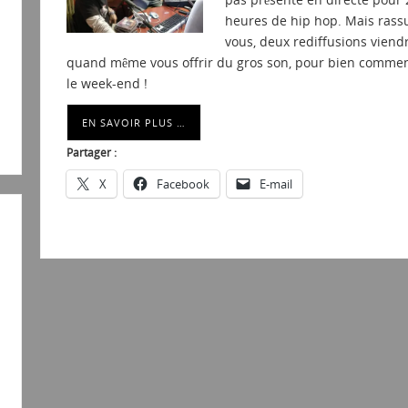
heures de hip hop. Mais rass
vous, deux rediffusions viend
quand même vous offrir du gros son, pour bien comme
le week-end !
EN SAVOIR PLUS …
Partager :
X
Facebook
E-mail