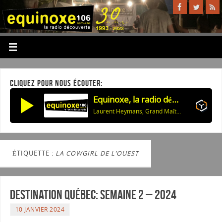
CLIQUEZ POUR NOUS ÉCOUTER:
Equinoxe, la radio découverte
Laurent Heymans, Grand Maître de la Confrérie: La Programmation des Nuits de Buley 2026
ÉTIQUETTE :
LA COWGIRL DE L’OUEST
Destination Québec: Semaine 2 – 2024
10 JANVIER 2024