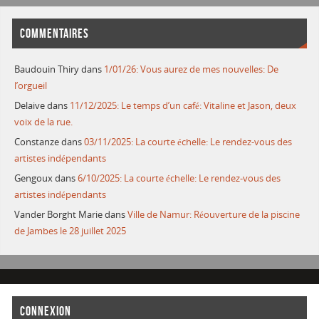
COMMENTAIRES
Baudouin Thiry
dans
1/01/26: Vous aurez de mes nouvelles: De
l’orgueil
Delaive
dans
11/12/2025: Le temps d’un café: Vitaline et Jason, deux
voix de la rue.
Constanze
dans
03/11/2025: La courte échelle: Le rendez-vous des
artistes indépendants
Gengoux
dans
6/10/2025: La courte échelle: Le rendez-vous des
artistes indépendants
Vander Borght Marie
dans
Ville de Namur: Réouverture de la piscine
de Jambes le 28 juillet 2025
CONNEXION