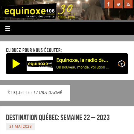
CLIQUEZ POUR NOUS ÉCOUTER:
Equinoxe, la radio découverte
Un nouveau monde: Pollution et énergie des maisons
ÉTIQUETTE :
LAURA GAGNÉ
Destination Québec: Semaine 22 – 2023
31 MAI 2023