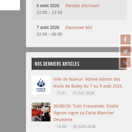
6 août 2026
Paroles d’écrivain
22:00
–
23:59
7 août 2026
Equinoxe Mix
02:00
–
06:00
NOS DERNIERS ARTICLES
Ville de Namur: 60ème édition des
Nuits de Buley du 7 au 9 août 2026.
15:51
27 JUIL 2026
30/06/26: Tutti Crescendo: Elodie
Vignon signe sa Carte Blanche!
Deuxième.
14:00
30 JUIN 2026