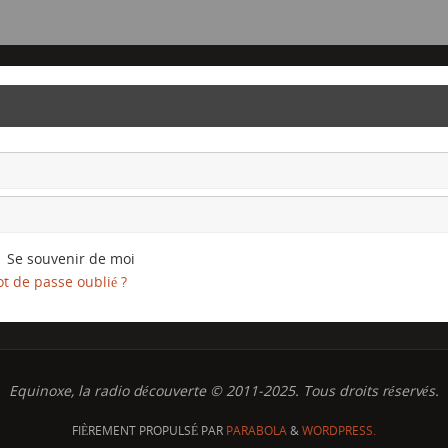
Se souvenir de moi
t de passe oublié ?
Equinoxe, la radio découverte © 2011-2025. Tous droits réservés.
FIÈREMENT PROPULSÉ PAR
PARABOLA
&
WORDPRESS.