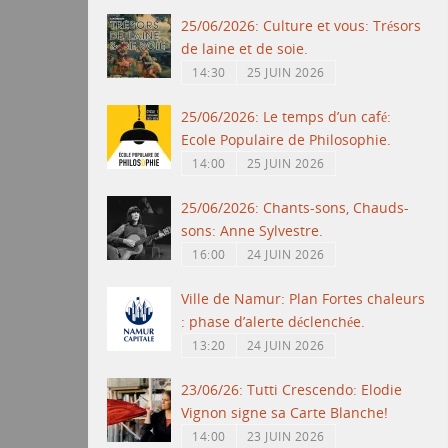
25/06/2026: Culture et vous: Trésors
de laine et de soie.
14:30
25 JUIN 2026
25/06/2026: Le temps d’un café:
Ecole Populaire de Philosophie.
14:00
25 JUIN 2026
25/06/2026: Chants-sons, Chauds-
sons: Anne Sylvestre.
16:00
24 JUIN 2026
Ville de Namur: Plan Fortes chaleurs
: phase d’alerte déclenchée.
13:20
24 JUIN 2026
23/06/26: Tutti Crescendo: Elodie
Vignon signe sa Carte Blanche!
14:00
23 JUIN 2026