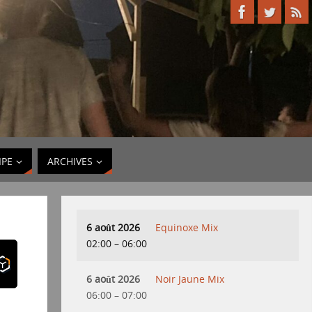
IPE
ARCHIVES
6 août 2026
Equinoxe Mix
02:00
–
06:00
6 août 2026
Noir Jaune Mix
06:00
–
07:00