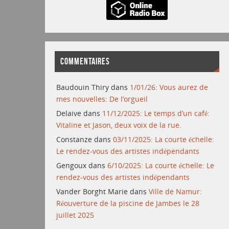
COMMENTAIRES
Baudouin Thiry
dans
1/01/26: Vous aurez de
mes nouvelles: De l’orgueil
Delaive
dans
11/12/2025: Le temps d’un café:
Vitaline et Jason, deux voix de la rue.
Constanze
dans
03/11/2025: La courte échelle:
Le rendez-vous des artistes indépendants
Gengoux
dans
6/10/2025: La courte échelle: Le
rendez-vous des artistes indépendants
Vander Borght Marie
dans
Ville de Namur:
Réouverture de la piscine de Jambes le 28
juillet 2025