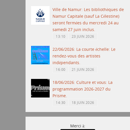
Ville de Namur: Les bibliothèques de
Namur Capitale (sauf La Célestine)
seront fermées du mercredi 24 au
samedi 27 juin inclus.
13:10
23 JUIN 2026
22/06/2026: La courte échelle: Le
rendez-vous des artistes
indépendants.
16:00
21 JUIN 2026
18/06/2026: Culture et vous: La
programmation 2026-2027 du
Prisme.
14:30
18 JUIN 2026
Merci à: