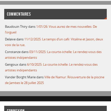
COMMENTAIRES
Baudouin Thiry
dans
1/01/26: Vous aurez de mes nouvelles: De
l’orgueil
Delaive
dans
11/12/2025: Le temps d’un café: Vitaline et Jason, deux
voix de la rue.
Constanze
dans
03/11/2025: La courte échelle: Le rendez-vous des
artistes indépendants
Gengoux
dans
6/10/2025: La courte échelle: Le rendez-vous des
artistes indépendants
Vander Borght Marie
dans
Ville de Namur: Réouverture de la piscine
de Jambes le 28 juillet 2025
CONNEXION