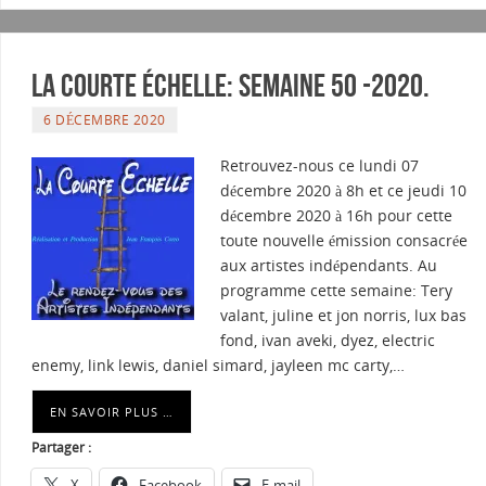
La courte échelle: semaine 50 -2020.
6 DÉCEMBRE 2020
Retrouvez-nous ce lundi 07
décembre 2020 à 8h et ce jeudi 10
décembre 2020 à 16h pour cette
toute nouvelle émission consacrée
aux artistes indépendants. Au
programme cette semaine: Tery
valant, juline et jon norris, lux bas
fond, ivan aveki, dyez, electric
enemy, link lewis, daniel simard, jayleen mc carty,…
EN SAVOIR PLUS …
Partager :
X
Facebook
E-mail