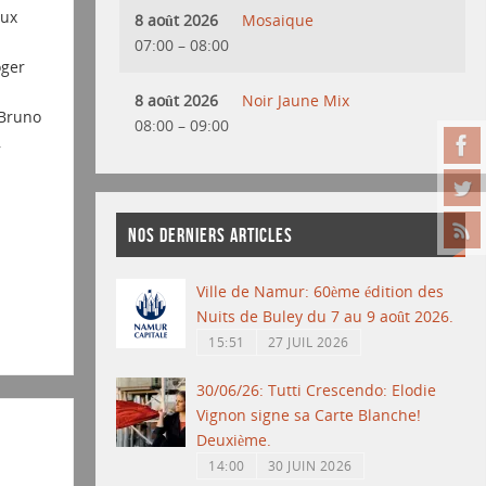
aux
8 août 2026
Mosaique
07:00
–
08:00
oger
8 août 2026
Noir Jaune Mix
 Bruno
08:00
–
09:00
,
NOS DERNIERS ARTICLES
Ville de Namur: 60ème édition des
Nuits de Buley du 7 au 9 août 2026.
15:51
27 JUIL 2026
30/06/26: Tutti Crescendo: Elodie
Vignon signe sa Carte Blanche!
Deuxième.
14:00
30 JUIN 2026