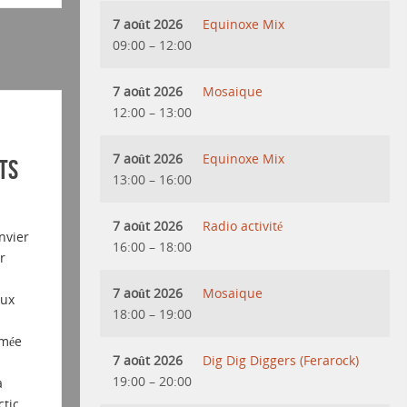
7 août 2026
Equinoxe Mix
09:00
–
12:00
7 août 2026
Mosaique
12:00
–
13:00
7 août 2026
Equinoxe Mix
ts
13:00
–
16:00
7 août 2026
Radio activité
nvier
16:00
–
18:00
r
7 août 2026
Mosaique
aux
18:00
–
19:00
imée
7 août 2026
Dig Dig Diggers (Ferarock)
19:00
–
20:00
a
ctic