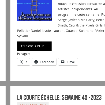
nouvelle émission consacrée 
artistes indépendants. Au
programme cette semaine: R
Serge, Jayleen Mc Carty, Bette
Smith, Ceci & the Pixels Girls,
Pelletier,Daniel lavoie, Laurent Guardo, Stéphane Pétrier
Sylvain…
EN SAVOIR PLUS …
Partager :
X
Facebook
E-mail
La courte échelle: semaine 45 -2023
5 NOVEMBRE 2023