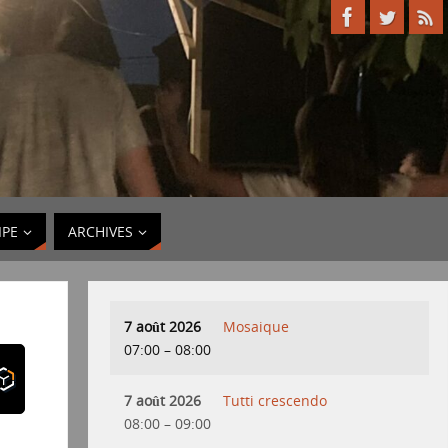
IPE
ARCHIVES
7 août 2026
Mosaique
07:00
–
08:00
7 août 2026
Tutti crescendo
08:00
–
09:00