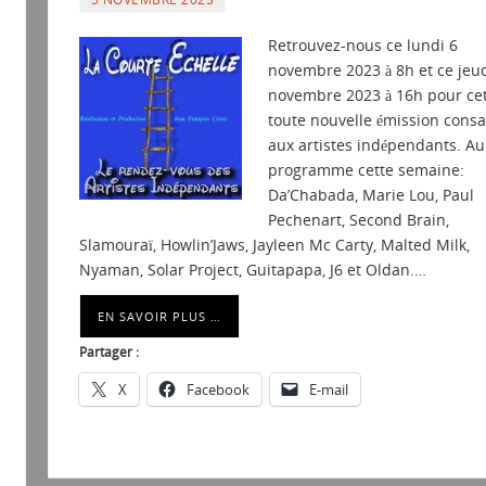
Retrouvez-nous ce lundi 6
novembre 2023 à 8h et ce jeud
novembre 2023 à 16h pour ce
toute nouvelle émission consa
aux artistes indépendants. Au
programme cette semaine:
Da’Chabada, Marie Lou, Paul
Pechenart, Second Brain,
Slamouraï, Howlin’Jaws, Jayleen Mc Carty, Malted Milk,
Nyaman, Solar Project, Guitapapa, J6 et Oldan.…
EN SAVOIR PLUS …
Partager :
X
Facebook
E-mail