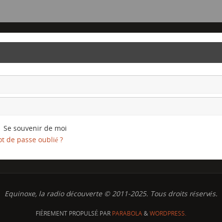
Se souvenir de moi
t de passe oublié ?
Equinoxe, la radio découverte © 2011-2025. Tous droits réservés.
FIÈREMENT PROPULSÉ PAR
PARABOLA
&
WORDPRESS.