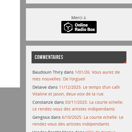
Merci à:
COMMENTAIRES
Baudouin Thiry
dans
1/01/26: Vous aurez de
mes nouvelles: De l’orgueil
Delaive
dans
11/12/2025: Le temps d’un café:
Vitaline et Jason, deux voix de la rue.
Constanze
dans
03/11/2025: La courte échelle:
Le rendez-vous des artistes indépendants
Gengoux
dans
6/10/2025: La courte échelle: Le
rendez-vous des artistes indépendants