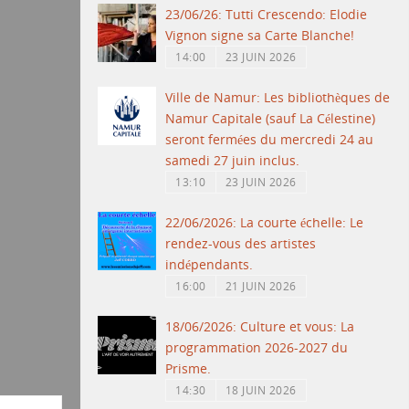
23/06/26: Tutti Crescendo: Elodie
Vignon signe sa Carte Blanche!
14:00
23 JUIN 2026
Ville de Namur: Les bibliothèques de
Namur Capitale (sauf La Célestine)
seront fermées du mercredi 24 au
samedi 27 juin inclus.
13:10
23 JUIN 2026
22/06/2026: La courte échelle: Le
rendez-vous des artistes
indépendants.
16:00
21 JUIN 2026
18/06/2026: Culture et vous: La
programmation 2026-2027 du
Prisme.
14:30
18 JUIN 2026