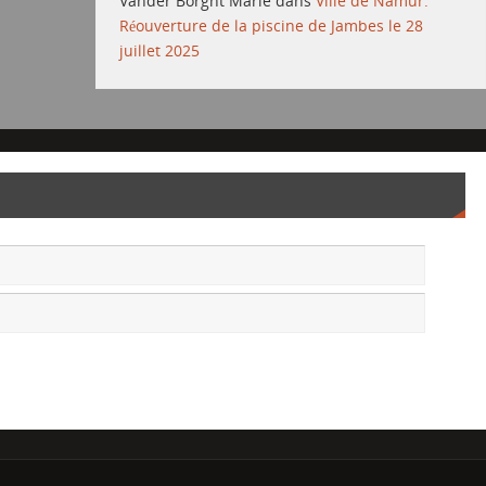
Vander Borght Marie
dans
Ville de Namur:
Réouverture de la piscine de Jambes le 28
juillet 2025