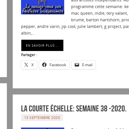
programme cette semaine: ke
mac queen, indie, tery valant,
brume, barton hartshorn, priv
pepper, andre varin, jip cool, julie lambert, g project, pa
albin,…
EN SAVOIR PLUS …
Partager :
X
Facebook
E-mail
La courte échelle: semaine 38 -2020.
13 SEPTEMBRE 2020