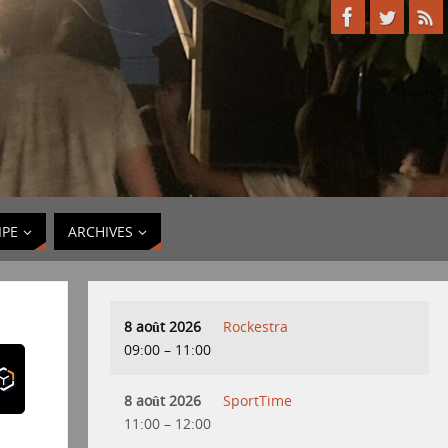
IPE
ARCHIVES
8 août 2026
Rockestra
09:00
–
11:00
8 août 2026
SportTime
11:00
–
12:00