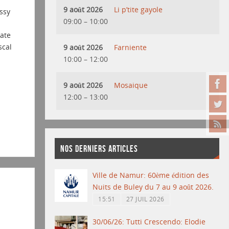
9 août 2026
Li p’tite gayole
ssy
09:00
–
10:00
ate
scal
9 août 2026
Farniente
10:00
–
12:00
9 août 2026
Mosaique
12:00
–
13:00
NOS DERNIERS ARTICLES
Ville de Namur: 60ème édition des
Nuits de Buley du 7 au 9 août 2026.
15:51
27 JUIL 2026
30/06/26: Tutti Crescendo: Elodie