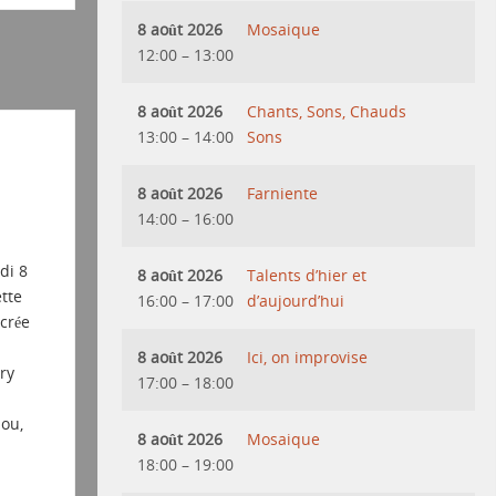
8 août 2026
Mosaique
12:00
–
13:00
8 août 2026
Chants, Sons, Chauds
13:00
–
14:00
Sons
8 août 2026
Farniente
14:00
–
16:00
di 8
8 août 2026
Talents d’hier et
tte
16:00
–
17:00
d’aujourd’hui
crée
8 août 2026
Ici, on improvise
ry
17:00
–
18:00
ou,
8 août 2026
Mosaique
18:00
–
19:00