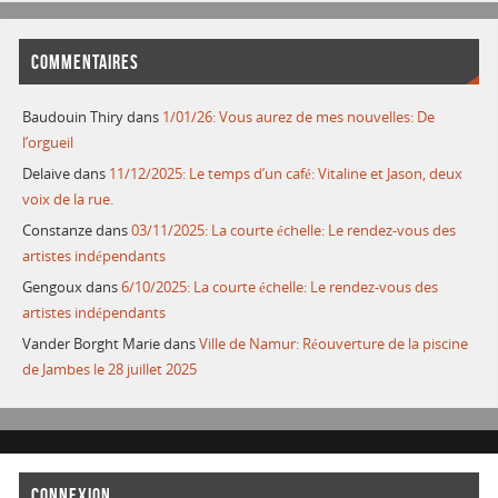
COMMENTAIRES
Baudouin Thiry
dans
1/01/26: Vous aurez de mes nouvelles: De
l’orgueil
Delaive
dans
11/12/2025: Le temps d’un café: Vitaline et Jason, deux
voix de la rue.
Constanze
dans
03/11/2025: La courte échelle: Le rendez-vous des
artistes indépendants
Gengoux
dans
6/10/2025: La courte échelle: Le rendez-vous des
artistes indépendants
Vander Borght Marie
dans
Ville de Namur: Réouverture de la piscine
de Jambes le 28 juillet 2025
CONNEXION